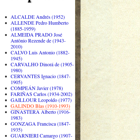
ALCALDE Andrés (1952)
ALLENDE Pedro Humberto
(1885-1959)
ALMEIDA PRADO José
Antônio Rezende de (1943-
2010)
CALVO Luis Antonio (1882-
1945)
CARVALHO Dinorá de (1905-
1980)
CERVANTES Ignacio (1847-
1905)
COMPEÁN Javier (1978)
FARIÑAS Carlos (1934-2002)
GAILLOUR Leopoldo (1977)
GALINDO Blas (1910-1993)
GINASTERA Alberto (1916-
1983)
GONZAGA Francisca (1847-
1935)
GUARNIERI Camargo (1907-