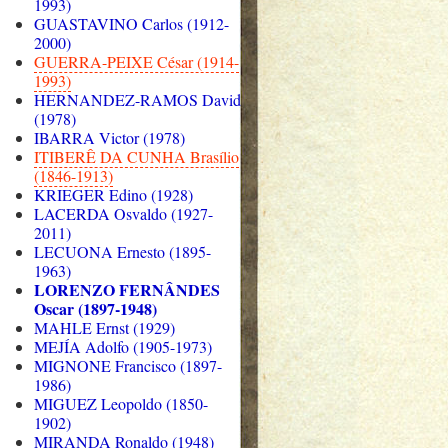
1993)
GUASTAVINO Carlos (1912-
2000)
GUERRA-PEIXE César (1914-
1993)
HERNANDEZ-RAMOS David
(1978)
IBARRA Victor (1978)
ITIBERÊ DA CUNHA Brasílio
(1846-1913)
KRIEGER Edino (1928)
LACERDA Osvaldo (1927-
2011)
LECUONA Ernesto (1895-
1963)
LORENZO FERNÂNDES
Oscar (1897-1948)
MAHLE Ernst (1929)
MEJÍA Adolfo (1905-1973)
MIGNONE Francisco (1897-
1986)
MIGUEZ Leopoldo (1850-
1902)
MIRANDA Ronaldo (1948)