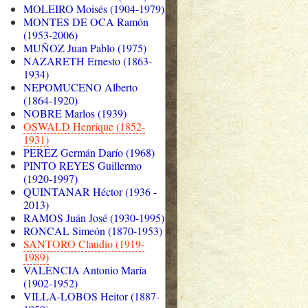
MOLEIRO Moisés (1904-1979)
MONTES DE OCA Ramón
(1953-2006)
MUÑOZ Juan Pablo (1975)
NAZARETH Ernesto (1863-
1934)
NEPOMUCENO Alberto
(1864-1920)
NOBRE Marlos (1939)
OSWALD Henrique (1852-
1931)
PEREZ Germán Darío (1968)
PINTO REYES Guillermo
(1920-1997)
QUINTANAR Héctor (1936 -
2013)
RAMOS Juán José (1930-1995)
RONCAL Simeón (1870-1953)
SANTORO Claudio (1919-
1989)
VALENCIA Antonio María
(1902-1952)
VILLA-LOBOS Heitor (1887-