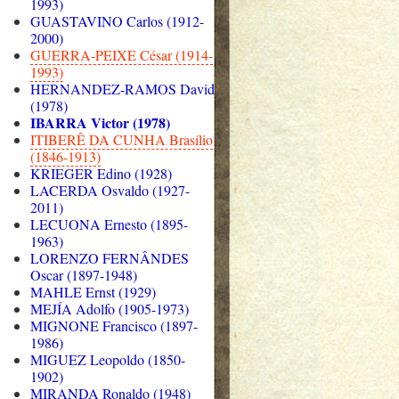
1993)
GUASTAVINO Carlos (1912-
2000)
GUERRA-PEIXE César (1914-
1993)
HERNANDEZ-RAMOS David
(1978)
IBARRA Victor (1978)
ITIBERÊ DA CUNHA Brasílio
(1846-1913)
KRIEGER Edino (1928)
LACERDA Osvaldo (1927-
2011)
LECUONA Ernesto (1895-
1963)
LORENZO FERNÂNDES
Oscar (1897-1948)
MAHLE Ernst (1929)
MEJÍA Adolfo (1905-1973)
MIGNONE Francisco (1897-
1986)
MIGUEZ Leopoldo (1850-
1902)
MIRANDA Ronaldo (1948)