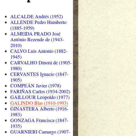
ALCALDE Andrés (1952)
ALLENDE Pedro Humberto
(1885-1959)
ALMEIDA PRADO José
Antônio Rezende de (1943-
2010)
CALVO Luis Antonio (1882-
1945)
CARVALHO Dinorá de (1905-
1980)
CERVANTES Ignacio (1847-
1905)
COMPEÁN Javier (1978)
FARIÑAS Carlos (1934-2002)
GAILLOUR Leopoldo (1977)
GALINDO Blas (1910-1993)
GINASTERA Alberto (1916-
1983)
GONZAGA Francisca (1847-
1935)
GUARNIERI Camargo (1907-