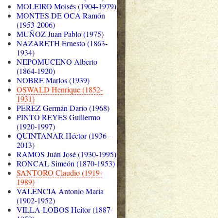
MOLEIRO Moisés (1904-1979)
MONTES DE OCA Ramón
(1953-2006)
MUÑOZ Juan Pablo (1975)
NAZARETH Ernesto (1863-
1934)
NEPOMUCENO Alberto
(1864-1920)
NOBRE Marlos (1939)
OSWALD Henrique (1852-
1931)
PEREZ Germán Darío (1968)
PINTO REYES Guillermo
(1920-1997)
QUINTANAR Héctor (1936 -
2013)
RAMOS Juán José (1930-1995)
RONCAL Simeón (1870-1953)
SANTORO Claudio (1919-
1989)
VALENCIA Antonio María
(1902-1952)
VILLA-LOBOS Heitor (1887-